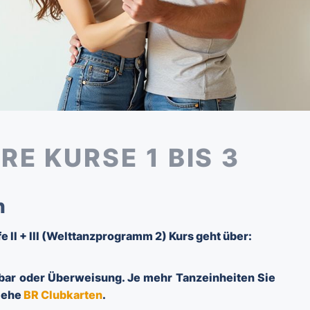
E KURSE 1 BIS 3
n
e II + III (Welttanzprogramm 2) Kurs geht über:
hbar oder Überweisung. Je mehr Tanzeinheiten Sie
iehe
BR Clubkarten
.