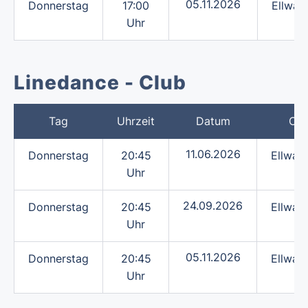
05.11.2026
Donnerstag
17:00
Ellwan
Uhr
Linedance - Club
Tag
Uhrzeit
Datum
Ort
11.06.2026
Donnerstag
20:45
Ellwan
Uhr
24.09.2026
Donnerstag
20:45
Ellwan
Uhr
05.11.2026
Donnerstag
20:45
Ellwan
Uhr