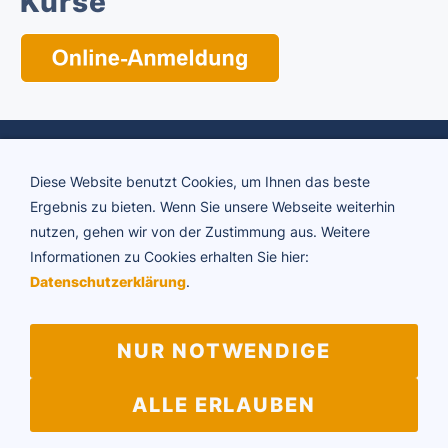
Kurse
Diese Website benutzt Cookies, um Ihnen das beste
Ergebnis zu bieten. Wenn Sie unsere Webseite weiterhin
nutzen, gehen wir von der Zustimmung aus. Weitere
Informationen zu Cookies erhalten Sie hier:
ADTV Tanzschule Brigitte Rühl
Datenschutzerklärung
.
Friedrichstraße 34 | 73430 Aalen
Telefon 07361 64594
E-Mail:
info@tanzschule-ruehl.de
NUR NOTWENDIGE
ALLE ERLAUBEN
Impressum
Datenschutz
Vertragskündigung