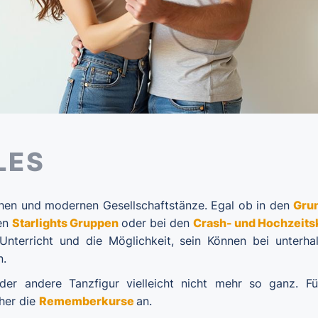
LES
ischen und modernen Gesellschaftstänze. Egal ob in den
Gru
den
Starlights Gruppen
oder bei den
Crash- und Hochzeits
nterricht und die Möglichkeit, sein Können bei unterha
n.
der andere Tanzfigur vielleicht nicht mehr so ganz. Fü
aher die
Rememberkurse
an.