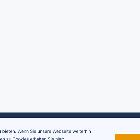
ADTV Tanzschule Brigitte Rühl
 bieten. Wenn Sie unsere Webseite weiterhin
Friedrichstraße 34 | 73430 Aalen
Telefon 07361 64594
n zu Cookies erhalten Sie hier: