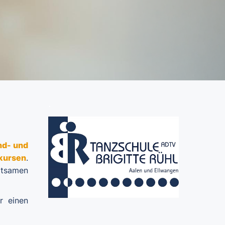
.
nd- und
kursen
.
ltsamen
r einen