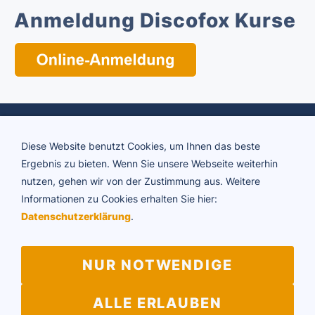
Anmeldung Discofox Kurse
Diese Website benutzt Cookies, um Ihnen das beste
Ergebnis zu bieten. Wenn Sie unsere Webseite weiterhin
nutzen, gehen wir von der Zustimmung aus. Weitere
Informationen zu Cookies erhalten Sie hier:
ADTV Tanzschule Brigitte Rühl
Datenschutzerklärung
.
Friedrichstraße 34 | 73430 Aalen
Telefon 07361 64594
E-Mail:
info@tanzschule-ruehl.de
NUR NOTWENDIGE
ALLE ERLAUBEN
Impressum
Datenschutz
Vertragskündigung