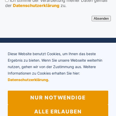
Ich stimme der Verarbeitung meiner Daten gemäß
der
Datenschutzerklärung
zu.
Diese Website benutzt Cookies, um Ihnen das beste
Ergebnis zu bieten. Wenn Sie unsere Webseite weiterhin
nutzen, gehen wir von der Zustimmung aus. Weitere
Informationen zu Cookies erhalten Sie hier:
ADTV Tanzschule Brigitte Rühl
Datenschutzerklärung
.
Friedrichstraße 34 | 73430 Aalen
Telefon 07361 64594
E-Mail:
info@tanzschule-ruehl.de
NUR NOTWENDIGE
ALLE ERLAUBEN
Impressum
Datenschutz
Vertragskündigung