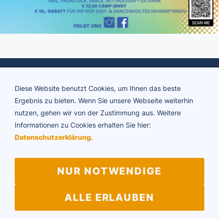
Diese Website benutzt Cookies, um Ihnen das beste
Ergebnis zu bieten. Wenn Sie unsere Webseite weiterhin
nutzen, gehen wir von der Zustimmung aus. Weitere
Informationen zu Cookies erhalten Sie hier:
ADTV Tanzschule Brigitte Rühl
Datenschutzerklärung
.
Friedrichstraße 34 | 73430 Aalen
Telefon 07361 64594
E-Mail:
info@tanzschule-ruehl.de
NUR NOTWENDIGE
ALLE ERLAUBEN
Impressum
Datenschutz
Vertragskündigung